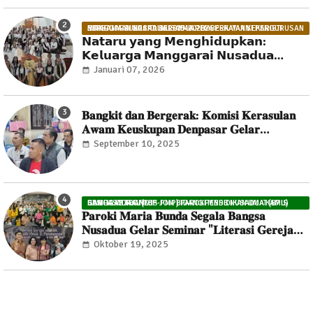
NATARU MANGGARAI NUSADUA 2026 PERAYAAN EKARISTI BERSAMA SUKACITA BERSAMA PEMBERKATAN KEPENGURUSAN MANGGARAI NUSADUA 2025-2028
𝗡𝗮𝘁𝗮𝗿𝘂 𝘆𝗮𝗻𝗴 𝗠𝗲𝗻𝗴𝗵𝗶𝗱𝘂𝗽𝗸𝗮𝗻:
𝗞𝗲𝗹𝘂𝗮𝗿𝗴𝗮 𝗠𝗮𝗻𝗴𝗴𝗮𝗿𝗮𝗶 𝗡𝘂𝘀𝗮𝗱𝘂𝗮
𝗠𝗲𝗿𝗮𝘆𝗮𝗸𝗮𝗻 𝗞𝗲𝗯𝗲𝗿𝘀𝗮𝗺𝗮𝗮𝗻 𝗱𝗮𝗹𝗮𝗺
Januari 07, 2026
𝗙𝗶𝗹𝗼𝘀𝗼𝗳𝗶 𝗖𝗮𝗶 𝗠𝗼𝗿𝗶 𝗦𝗮𝗺𝗯𝗲 𝗞𝘂𝘁
𝗦𝗲𝗺𝗯𝗲𝗻𝗴 𝗔𝗴𝘂 𝗧𝗶𝘁𝗼𝗻𝗴 𝗞𝗼𝗲𝗴 𝗔𝗺𝗶
𝐁𝐚𝐧𝐠𝐤𝐢𝐭 𝐝𝐚𝐧 𝐁𝐞𝐫𝐠𝐞𝐫𝐚𝐤: 𝐊𝐨𝐦𝐢𝐬𝐢 𝐊𝐞𝐫𝐚𝐬𝐮𝐥𝐚𝐧
𝐀𝐰𝐚𝐦 𝐊𝐞𝐮𝐬𝐤𝐮𝐩𝐚𝐧 𝐃𝐞𝐧𝐩𝐚𝐬𝐚𝐫 𝐆𝐞𝐥𝐚𝐫
𝐏𝐞𝐦𝐛𝐞𝐤𝐚𝐥𝐚𝐧 𝐏𝐞𝐫𝐝𝐚𝐧𝐚 𝐝𝐢 𝐏𝐚𝐫𝐨𝐤𝐢 𝐌𝐚𝐫𝐢𝐚
September 10, 2025
𝐁𝐮𝐧𝐝𝐚 𝐒𝐞𝐠𝐚𝐥𝐚 𝐁𝐚𝐧𝐠𝐬𝐚 𝐍𝐮𝐬𝐚𝐝𝐮𝐚
DAN PASTORAL (KKP-PMP) PAROKI MBSB NUSADUA KAMIS GANGGAS TEOFILUS JOM BIDANG PENDIDIKAN UMAT (BPU) SESILIA WIJAYANTO
𝐏𝐚𝐫𝐨𝐤𝐢 𝐌𝐚𝐫𝐢𝐚 𝐁𝐮𝐧𝐝𝐚 𝐒𝐞𝐠𝐚𝐥𝐚 𝐁𝐚𝐧𝐠𝐬𝐚
𝐍𝐮𝐬𝐚𝐝𝐮𝐚 𝐆𝐞𝐥𝐚𝐫 𝐒𝐞𝐦𝐢𝐧𝐚𝐫 "𝐋𝐢𝐭𝐞𝐫𝐚𝐬𝐢 𝐆𝐞𝐫𝐞𝐣𝐚
𝐊𝐚𝐭𝐨𝐥𝐢𝐤 𝐑𝐚𝐦𝐚𝐡 𝐀𝐧𝐚𝐤 𝐝𝐚𝐧 𝐏𝐞𝐫𝐞𝐦𝐩𝐮𝐚𝐧:
Oktober 19, 2025
𝐋𝐚𝐧𝐠𝐤𝐚𝐡 𝐍𝐲𝐚𝐭𝐚 𝐌𝐞𝐥𝐚𝐰𝐚𝐧 𝐊𝐞𝐤𝐞𝐫𝐚𝐬𝐚𝐧