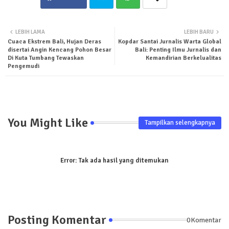
Twit
Wha
LEBIH LAMA
LEBIH BARU
Cuaca Ekstrem Bali, Hujan Deras
Kopdar Santai Jurnalis Warta Global
ter
tsa
disertai Angin Kencang Pohon Besar
Bali: Penting Ilmu Jurnalis dan
Di Kuta Tumbang Tewaskan
Kemandirian Berkelualitas
pp
Pengemudi
You Might Like
Tampilkan selengkapnya
Error:
Tak ada hasil yang ditemukan
Posting Komentar
0Komentar